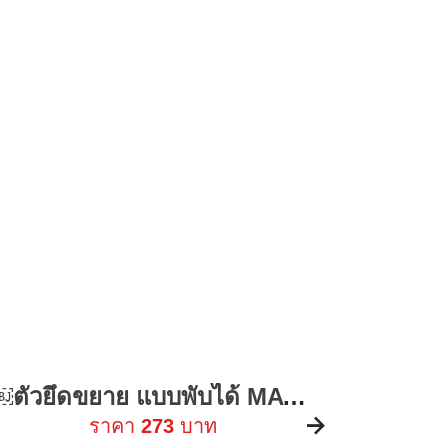
￼ตัวยึดขยาย แบบพับได้ MAVIC AIR 2S ที่วางแท็บเล็ต รีโมทคอนโทรล ที่วางโทรศัพท์ IPAD สําหรับ DJI MINI 2 / MINI 3 อุปกรณ์เสริม
ใหม่ !
ราคา
273
บาท