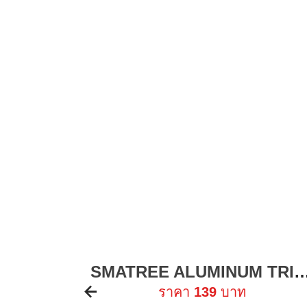
SMATREE ALUMINUM TRIPOD MOUNT ADAPTER อุปกรณ์ต่อขาตั้งกล้อง FOR GOPRO / DJI / INSTA360 / SJCAM
ใหม่ !
ราคา
139
บาท