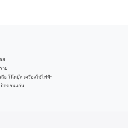
บอย
ทราย
ือ โน๊ตบุ๊ค เครื่องใช้ไฟฟ้า
รปิดขอนแก่น