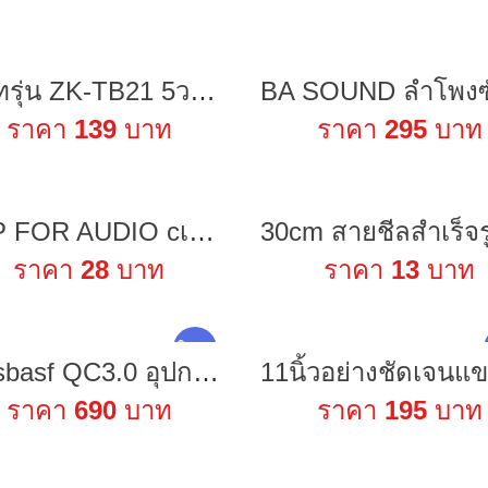
เพลทรุ่น ZK-TB21 5วอเดิม+ปรีไมค์ ZK-AMP ขนาดแผ่น30x9ซม.👉Marwin'e.แบรนด์แรกเพลทคอมโพสิทในตู้บลูทูธDIY.สินค้าในไทย🇹🇭
ราคา
139
บาท
ราคา
295
บาท
MKP FOR AUDIO cเสียงแหลม 2.2uf 3.3uF 400V 2.2 3.3 C ซีเสียงแหลม ซีเสียงแหลมโม hi.cap ตัวcเสียงแหลม ตัว c เสียง แหลม
ราคา
28
บาท
ราคา
13
บาท
ใหม่ !
Oatsbasf QC3.0 อุปกรณ์ชาร์จเร็ว พร้อมที่ชาร์จไร้สาย สําหรับ Apple Watch
ราคา
690
บาท
ราคา
195
บาท