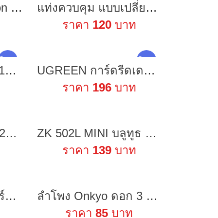
Andoer Multi-function Ball Head Clamp Ball Mount Clamp Arm Super Clamp with 1/4-20 Thread for GPS Phone LCD/DV Monitor LED Video Light Flash Light Microphone and More
แท่งควบคุม แบบเปลี่ยน สําหรับโดรน Dji Mini 3 Mavic 3 Mini 2 SE Dji Air 2 Air 2S
ราคา
120
บาท
ใหม่ !
ใหม่ !
แบตเตอรี่ NP-F980 10800mAh มีไฟบอกสถานะแบต NP-F970 Battery Type-C USB Output สำหรับกล้อง SONY F970 F960 F750 F550
UGREEN การ์ดรีดเดอร์ Card Reader สามารอ่านได้ 2 การ์ดพร้อมกัน USB 3.0 สำหรับโทรศัพท์ Android
ราคา
196
บาท
ชุดเพลทซอกเก็ตไฟ 220V และสวิตช์3ทาง สำหรับทำลำโพงบลูทูธไฟ2ระบบ
ZK 502L MINI บลูทูธ 5.0 DC 5-24V แผงบอร์ดโมดูลขยายเสียงสเตอริโอดิจิตอลไร้สายบลูทูธ 50Wx2 แอมป์ขยายเสียง
ราคา
139
บาท
Super Mid-Hi เน็ตเวิร์ค2ทาง กลางแหลม 2ways Network Mid - Hi (1คู่)
ลำโพง Onkyo ดอก 3 นิ้ว 4Ω 30W full range เสียงกลาง3 นิ้ว ลำโพงบลูทูธdiy
ราคา
85
บาท