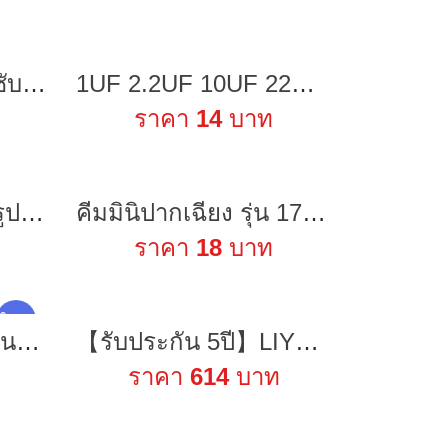
BA SOUND ลำโพงซับ 6.5 นิ้ว 600วัตต์ BA-665B 2-8โอห์ม ว้อยซ์คู่ ดอกลำโพง 6.5 นิ้ว ลำโพงซับวูฟเฟอร์ 6.5นิ้ว ดอก6.5นิ้ว
1UF 2.2UF 10UF 22UF 50V 10UF 22UF 470UF 25V 22UF 16V 22UF 10V, 33UF 6.3V 4.7UF 50V85C NICHICON MUSE (BP) (สินค้าในไทย)
ราคา
14
บาท
30cm สายชีลสำเร็จรูปแบบ2หัว(XH2.54-3P)แบบเสตอริโอสำหรับต่อพ่วงอุปกรณ์DIYต่างๆ
คีมมินิปากเฉียง รุ่น 170-2 คีมตัด ตัดลวด สายไฟ ตัดอเนกประสงค์ คีมตัดลวคีมตัด คีมตัดสายไฟ คีมปากคีบด้านข้าง
ราคา
18
บาท
ใหม่ !
11นิ้วอย่างชัดเจนแขนเมจิก + ซูเปอร์หนีบปูคีมคลิปสำหรับกล้อง 11inch Articulating Magic Arm + Super Clamp Crab Plier Clip
【รับประกัน 5ปี】LIYOUE เครื่องตัดหญ้า 50000mAh*2 พับเก็บได้ ไร้สายทรงพลัง เครื่องตัดหญ้าไฟฟ้า เครื่องตัดหญ้าไร้สาย
ราคา
614
บาท