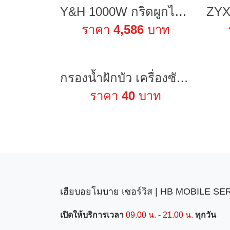
Y&H 1000W กริดผูกไมโครอินเวอร์เตอร์พร้อมการสื่อสาร WIFI กันน้ำ MPPT วางซ้อนกันได้ DC30-60V อินพุตพลังงานแสงอาทิตย์ AC110V/220V เอาต์พุตคลื่นไซน์บริสุทธิ์อัตโนมัติสำหรับแผง PV 30V 36V
ราคา
4,586
บาท
กรองน้ำฝักบัว เครื่องซักผ้าไม่ทำให้ผ้าเหลือง รุ่นเปลี่ยนไส้กรองได้ Shower washing machine Filter Huatai
ราคา
40
บาท
เฮียบอยโมบาย เซอร์วิส | HB MOBILE S
เปิดให้บริการเวลา
09.00 น. - 21.00 น.
ทุกวัน