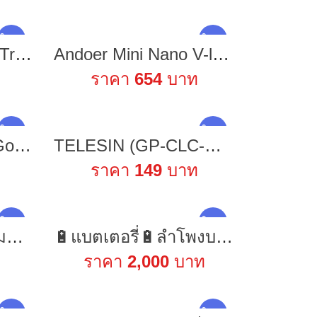
ใหม่ !
ใหม่ !
Smatree Aluminum Tripod Mount Adapter อุปกรณ์ต่อขาตั้งกล้อง for GoPro / DJI / Insta360 / SJCAM / Xiaomi l Action Camera
Andoer Mini Nano V-lock Mount Battery Power Supply Adapter Plate - Plier Clamp for Mini V-mount Battery - Durable Buckle for Secure Fastening - Suitable for Film and TV Production
ราคา
654
บาท
ใหม่ !
ใหม่ !
ฟิล์มกระจกกันรอย Gopro12 Gopro 8 / 9 / 10 / 11 / 12 ฟิล์มGOPRO Tempered Glass Protector
TELESIN (GP-CLC-G11) Plastic Rechargeable Side Cover Rainproof Snowproof for GoPro 12/11/10/9
ราคา
149
บาท
ใหม่ !
ใหม่ !
ไมโครโฟนไร้สาย ไมค์ร้องเพลง ไมค์ ไมค์ไร้สาย ไมโครโฟน คาราโอเกะ microphone ไร้สาย ไมค์โครโฟน ไมค์ลอย UHF ไมล์ karaoke
🔋แบตเตอรี่🔋ลำโพงบลูทูธdiy 🇹🇭แบตเตอรี่12v 6,000-12000mAh.(6A-12A) แบตลำโพงบลูทูธ แบตโซล่าเซลล์แบตมอเตอร์ไซค์ สำรองไฟ UPS.
ราคา
2,000
บาท
ใหม่ !
ใหม่ !