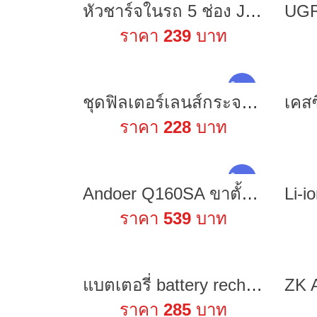
หัวชาร์จในรถ 5 ช่อง Joyroom JR-CL05 5 Multi-port QC3.0+PD Fast Car Charger Adapter
ราคา
239
บาท
ใหม่ !
ชุดฟิลเตอร์เลนส์กระจกออปติคอล อะลูมิเนียมอัลลอย อุปกรณ์เสริม สําหรับ DJI Mini 3 Pro Mcuv Cpl ND8 ND16 ND32 ND64
ราคา
228
บาท
ใหม่ !
Andoer Q160SA ขาตั้งกล้องสามขา พร้อมหัวบอลพาโนรามา แบบพกพาปรับระดับความสูงได้ สําหรับกล้องDSLR กล้องดิจิตอล
ราคา
539
บาท
แบตเตอรี่ battery rechargeble 12V 3000mAh 4000mAh 6800mAh 9800mAh 15000mAh 20000mAh แถมอะแดปเตอร์
ราคา
285
บาท