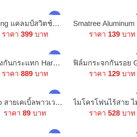
ใหม่ !
Bgning แคลมป์สวิตช์สไลด์ V Mount 38 มม. ปลดเร็ว สําหรับขาตั้งกล้อง กิมบอล วิดีโอ โทรศัพท์ ไฟ LED
ราคา
399
บาท
ราคา
139
บาท
ใหม่ !
กล่องกันกระแทก Hardcase กระเป๋ากันกระแทก Shockproof bag กระเป๋าหิ้ว ใส่กล้อง เครื่องมือช่าง วิทยาศาสตร์ เก็บของ Tool Box
ราคา
889
บาท
ราคา
129
บาท
ใหม่ !
Xiulo สายเคเบิ้ลพาวเวอร์พร้อมตัวล็อค D - Tap / Dc Port แบบพกพาทนทานสําหรับ Bmcc Atomos
ราคา
89
บาท
ราคา
528
บาท
ใหม่ !