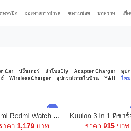
งวงจรปิด
ช่องทางการชำระ
ผลงานซ่อม
บทความ
เพิ่ม
r Car
ปริ้นเตอร์
ลำโพงDiy
Adapter Charger
อุป
ช์
WirelessCharger
อุปกรณ์ภายในบ้าน
Y&H
ใหม่
ใหม่ !
Xiaomi Redmi Watch 3 Active LCD 1.83" [Shopee Mall]
ราคา
1,179
บาท
ราคา
915
บาท