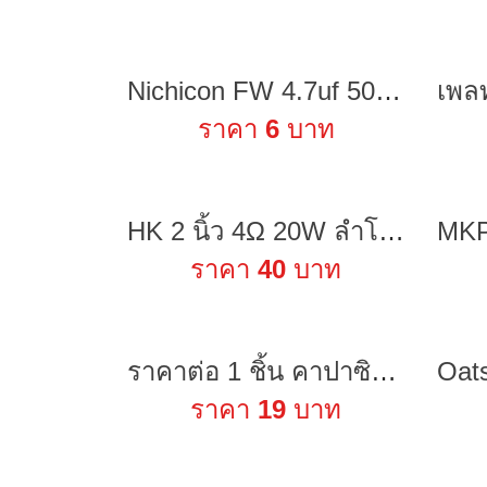
Nichicon FW 4.7uf 50v capacitor ตัวเก็บประจุ คาปาซิเตอร์
ราคา
6
บาท
HK 2 นิ้ว 4Ω 20W ลำโพงเสียงแหลม สี่เหลี่ยม แม่เหล็กนีโอไดเมียม ทวิตเตอร์เสียงแหลม 2 นิ้ว ​ดอกแหลม2นิ้ว ดอก2นิ้ว tweeter
ราคา
40
บาท
ราคาต่อ 1 ชิ้น คาปาซิเตอร์ 10000uF 35V สำหรับเครื่องเสียง แอมป์จิ๋ว พร้อมส่ง
ราคา
19
บาท