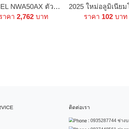
ZYXEL NWA50AX ตัวขยายสัญญาณ WiFi 6 AX1800 Access Point รองรับ GbE PoE และมี Free Cloud
ราคา
2,762
บาท
ราคา
102
บาท
ERVICE
ติดต่อเรา
:
0935287744 ช่าง