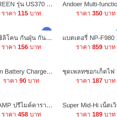
UGREEN รุ่น US370 สายต่อปริ้นเตอร์ USB C to USB Type B 2.0 Printer Cable 3FT Printer Scanner Cord
ราคา
115
บาท
ราคา
350
บาท
ใหม่ !
เคสซิลิโคน กันฝุ่น กันรอยขีดข่วน สําหรับรีโมตคอนโทรล DJI MINI 3 PRO Mavic Air 2 Air 2S 3
ราคา
156
บาท
ราคา
859
บาท
Li-ion Battery Charger ที่ชาร์จแบตเตอรี่ลิเธียมไอออน 12.6 โวลท์ 2แอมป์
ราคา
90
บาท
ราคา
187
บาท
ZK AMP ปรีไมค์คาราโอเกะ คาราโอเกะ บอร์ดก้อง ไมค์โครโฟน K ร้องเพลง พรีเอฟเฟคบอร์ด DSP ผสมกันเสียงหอน
ราคา
458
บาท
ราคา
189
บาท