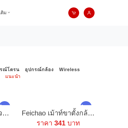
เติม
กรณ์โดรน
อุปกรณ์กล้อง
Wireless
แนะนำ
ใหม่ !
ใหม่ !
Kuulaa 3 in 1 ที่ชาร์จแม่เหล็กไร้สาย 15W พับได้ สําหรับ iPhone AirPods 3 2 Pro Apple Watches 360° ขาตั้งโทรศัพท์มือถือ โลหะผสมสังกะสี พกพาง่าย สําหรับ iPhone 15 14 13 12 Android
Feichao เม้าท์ขาตั้งกล้อง พร้อมสกรูหัวบอลคู่ 1/4 นิ้ว สําหรับกล้อง DSLR ไฟ LED ไฟแฟลช มอนิเตอร์ LCD กรงกล้อง
ราคา
341
บาท