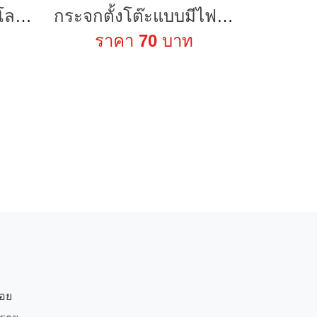
2025 ใหม่อลูมิเนียมโลหะ Mini ขาตั้งกล้องสําหรับ insta360 GoPro DJI Zhiyun Feiyu Gimbal Handle Grip Stabilizer กล้อง DSLR Monopod โต๊ะมือถือ
กระจกตั้งโต๊ะแบบมีไฟ โคมไฟสว่างมาก มีขาตั้ง
ราคา
70
บาท
บอย