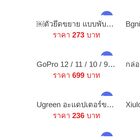
ใหม่ !
￼ตัวยึดขยาย แบบพับได้ Mavic Air 2S ที่วางแท็บเล็ต รีโมทคอนโทรล ที่วางโทรศัพท์ Ipad สําหรับ DJI MINI 2 / MINI 3 อุปกรณ์เสริม
ราคา
273
บาท
ใหม่ !
GoPro 12 / 11 / 10 / 9 / 8 / Max Telesin 80M Wifi Remote Control รีโมท โกโปร 11 / 10 / 9 / 8 / Max รีโมตกดชัตเตอร์
ราคา
699
บาท
ใหม่ !
Ugreen อะแดปเตอร์ขยายการ์ด PCIE เข้า M2 NVMe M.2 PCI 32Gbps PCI-E Card x4/8/16 M&B Key SSD
ราคา
236
บาท
ใหม่ !